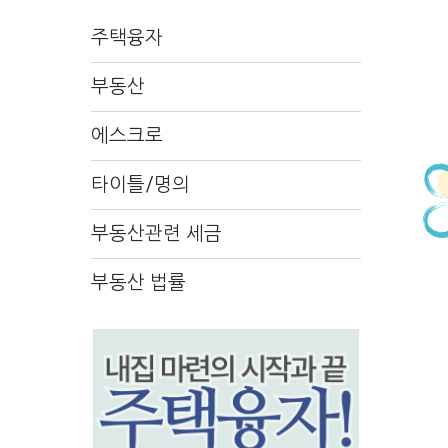
주택융자
부동산
에스크로
타이틀/명의
부동산관련 세금
부동산 법률