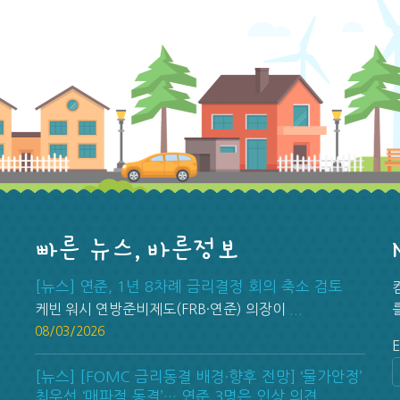
빠른 뉴스, 바른정보
[뉴스] 연준, 1년 8차례 금리결정 회의 축소 검토
케빈 워시 연방준비제도(FRB·연준) 의장이
...
08/03/2026
0
E
[뉴스] [FOMC 금리동결 배경·향후 전망] ‘물가안정’
최우선 ‘매파적 동결’… 연준 3명은 인상 의견