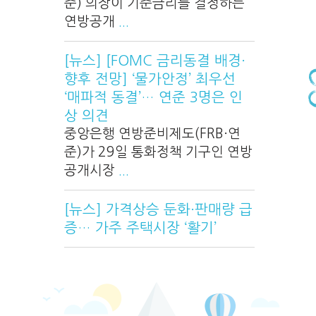
준) 의장이 기준금리를 결정하는
연방공개
...
[뉴스] [FOMC 금리동결 배경·
향후 전망] ‘물가안정’ 최우선
‘매파적 동결’… 연준 3명은 인
상 의견
중앙은행 연방준비제도(FRB·연
준)가 29일 통화정책 기구인 연방
공개시장
...
[뉴스] 가격상승 둔화·판매량 급
증… 가주 주택시장 ‘활기’