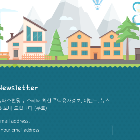
Newsletter
[뉴스] 물가지표 둔화… 연준 금리인상 확률 급감
컴패스펀딩 뉴스레터 최신 주택융자정보, 이벤트, 뉴스
지난 6월 소비자물가지수(CPI)에 이어 생산
를 보내 드립니다.(무료)
...
7/23/2026
mail address:
[뉴스] 이달 연준 금리인상 확률 50%로 껑충 뛰어
국제 유가가 다시 급등하고 중앙은행 연방준비제
...