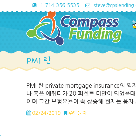
1-714-356-5535
steve@cpslending
PMI 란
PMI 란 private mortgage insura
나 혹은 에퀴티가 20 퍼센트 미만이 되었을때
이며 그간 보험요율이 쭉 상승해 현제는 융자금액의
02/24/2019
주택융자