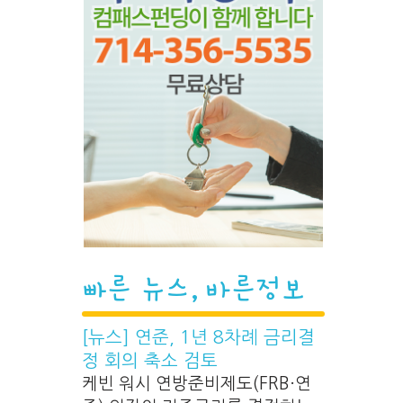
빠른 뉴스, 바른정보
[뉴스] 연준, 1년 8차례 금리결
정 회의 축소 검토
케빈 워시 연방준비제도(FRB·연