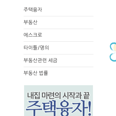
주택융자
부동산
에스크로
타이틀/명의
부동산관련 세금
부동산 법률