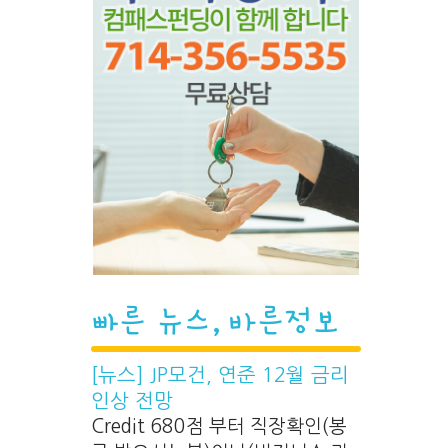
빠른 뉴스, 바른정보
[뉴스] JP모건, 연준 12월 금리
인상 전망
Credit 680점 부터 직장확인(봉