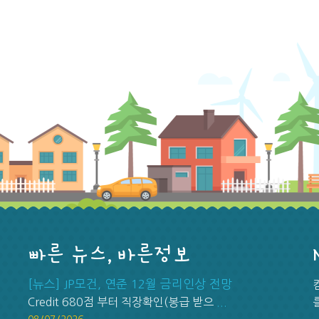
빠른 뉴스, 바른정보
[뉴스] JP모건, 연준 12월 금리인상 전망
Credit 680점 부터 직장확인(봉급 받으
...