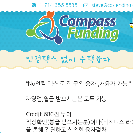
1-714-356-5535
steve@cpslending
인컴택스 없이 주택융자
“No인컴 택스 로 집 구입 융자 ,재융자 가능 “
자영업,월급 받으시는분 모두 가능
Credit 680점 부터
직장확인(봉급 받으시는분)이나(비지니스 라이센스확
을 통해 간단하고 신속한 융자절차.