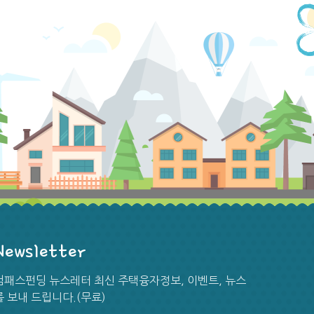
Newsletter
[뉴스] 가격상승 둔화·판매량 급증… 가주 주택시장
컴패스펀딩 뉴스레터 최신 주택융자정보, 이벤트, 뉴스
‘활기’
를 보내 드립니다.(무료)
Credit 680점 부터 직장확인(봉급 받으
...