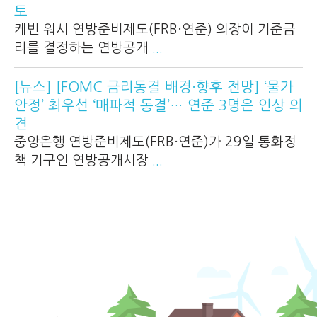
토
케빈 워시 연방준비제도(FRB·연준) 의장이 기준금
리를 결정하는 연방공개
...
[뉴스] [FOMC 금리동결 배경·향후 전망] ‘물가
안정’ 최우선 ‘매파적 동결’… 연준 3명은 인상 의
견
중앙은행 연방준비제도(FRB·연준)가 29일 통화정
책 기구인 연방공개시장
...