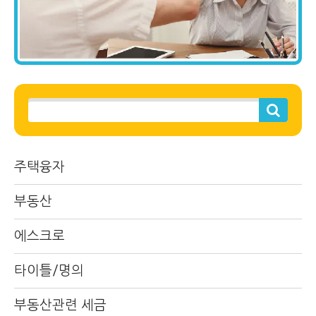
주택융자
부동산
에스크로
타이틀/명의
부동산관련 세금