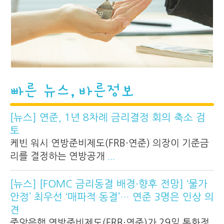
빠른 뉴스, 바른정보
[뉴스] 연준, 1년 8차례 금리결정 회의 축소 검
토
케빈 워시 연방준비제도(FRB·연준) 의장이 기준금
리를 결정하는 연방공개
...
[뉴스] [FOMC 금리동결 배경·향후 전망] ‘물가
안정’ 최우선 ‘매파적 동결’… 연준 3명은 인상 의
견
중앙은행 연방준비제도(FRB·연준)가 29일 통화정