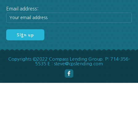
Email address:
Copyrights ©2022 Compass Lending Group. P: 714-356-
5535 E : steve@cpslending.com