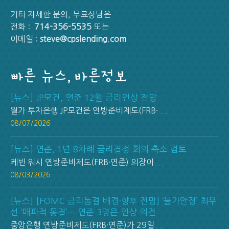
기타 자세한 문의, 무료상담은
전화 :
714-356-5535
또는
이메일 :
steve@cpslending.com
빠른 뉴스, 바른정보
[뉴스] JP모건, 연준 12월 금리인상 전망
월가 투자은행 JP모건은 연방준비제도(FRB·
...
08/07/2026
[뉴스] 연준, 1년 8차례 금리결정 회의 축소 검토
케빈 워시 연방준비제도(FRB·연준) 의장이
...
08/03/2026
[뉴스] [FOMC 금리동결 배경·향후 전망] ‘물가안정’ 최우
선 ‘매파적 동결’… 연준 3명은 인상 의견
중앙은행 연방준비제도(FRB·연준)가 29일
...