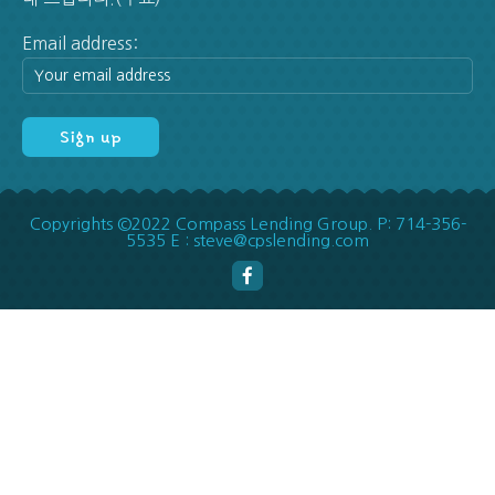
Email address:
Copyrights ©2022 Compass Lending Group. P: 714-356-
5535 E : steve@cpslending.com