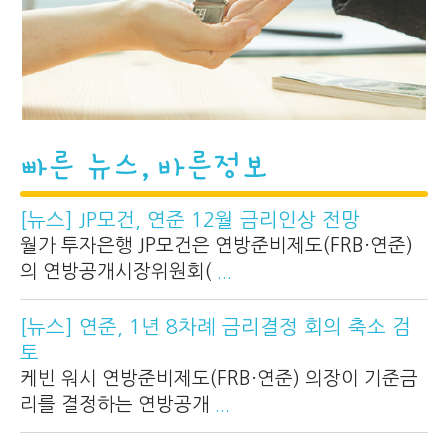
빠른 뉴스, 바른정보
[뉴스] JP모건, 연준 12월 금리인상 전망
월가 투자은행 JP모건은 연방준비제도(FRB·연준)
의 연방공개시장위원회(
...
[뉴스] 연준, 1년 8차례 금리결정 회의 축소 검
토
케빈 워시 연방준비제도(FRB·연준) 의장이 기준금
리를 결정하는 연방공개
...