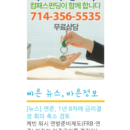
빠른 뉴스, 바른정보
[뉴스] 연준, 1년 8차례 금리결
정 회의 축소 검토
케빈 워시 연방준비제도(FRB·연