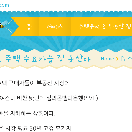
.com
홈
서비스
주택융자 & 부동산 
… 주택 수요자들 집 못산다
Home
[뉴
주택 구매자들이 부동산 시장에
 여전히 비싼 탓인데 실리콘밸리은행(SVB)
출을 저해하는 상황이다.
 시장 평균 30년 고정 모기지