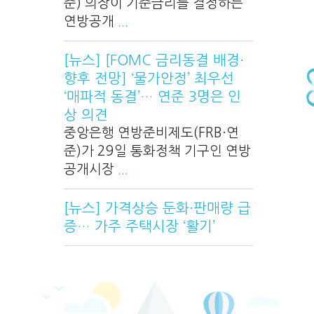
준) 의장이 기준금리를 결정하는
연방공개
...
[뉴스] [FOMC 금리동결 배경·
향후 전망] ‘물가안정’ 최우선
‘매파적 동결’… 연준 3명은 인
상 의견
중앙은행 연방준비제도(FRB·연
준)가 29일 통화정책 기구인 연방
공개시장
...
[뉴스] 가격상승 둔화·판매량 급
증… 가주 주택시장 ‘활기’