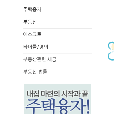
주택융자
부동산
에스크로
타이틀/명의
부동산관련 세금
부동산 법률