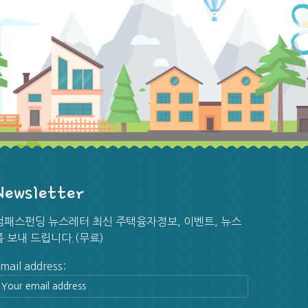
Newsletter
[뉴스] 물가지표 둔화… 연준 금리인상 확률 급감
컴패스펀딩 뉴스레터 최신 주택융자정보, 이벤트, 뉴스
지난 6월 소비자물가지수(CPI)에 이어 생산
를 보내 드립니다.(무료)
...
7/23/2026
mail address:
[뉴스] 이달 연준 금리인상 확률 50%로 껑충 뛰어
국제 유가가 다시 급등하고 중앙은행 연방준비제
...