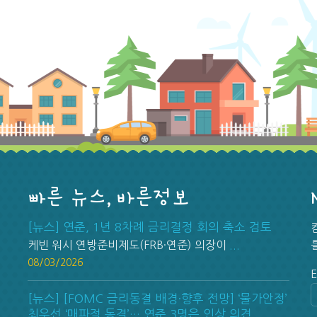
빠른 뉴스, 바른정보
[뉴스] 연준, 1년 8차례 금리결정 회의 축소 검토
케빈 워시 연방준비제도(FRB·연준) 의장이
...
08/03/2026
0
E
[뉴스] [FOMC 금리동결 배경·향후 전망] ‘물가안정’
최우선 ‘매파적 동결’… 연준 3명은 인상 의견