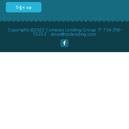
Copyrights ©2022 Compass Lending Group. P: 714-356-
5535 E : steve@cpslending.com