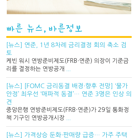
빠른 뉴스, 바른정보
[뉴스] 연준, 1년 8차례 금리결정 회의 축소 검
토
케빈 워시 연방준비제도(FRB·연준) 의장이 기준금
리를 결정하는 연방공개
...
[뉴스] [FOMC 금리동결 배경·향후 전망] ‘물가
안정’ 최우선 ‘매파적 동결’… 연준 3명은 인상 의
견
중앙은행 연방준비제도(FRB·연준)가 29일 통화정
책 기구인 연방공개시장
...
[뉴스] 가격상승 둔화·판매량 급증… 가주 주택