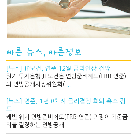
빠른 뉴스, 바른정보
[뉴스] JP모건, 연준 12월 금리인상 전망
월가 투자은행 JP모건은 연방준비제도(FRB·연준)
의 연방공개시장위원회(
...
[뉴스] 연준, 1년 8차례 금리결정 회의 축소 검
토
케빈 워시 연방준비제도(FRB·연준) 의장이 기준금
리를 결정하는 연방공개
...