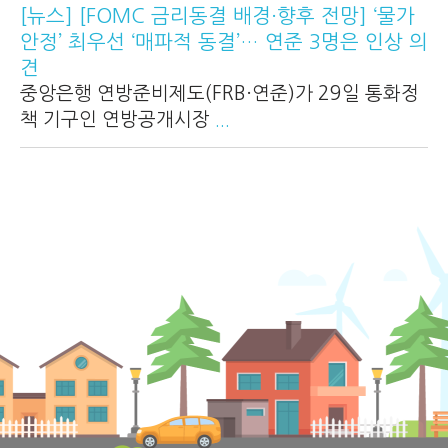
[뉴스] [FOMC 금리동결 배경·향후 전망] ‘물가
안정’ 최우선 ‘매파적 동결’… 연준 3명은 인상 의
견
중앙은행 연방준비제도(FRB·연준)가 29일 통화정
책 기구인 연방공개시장
...