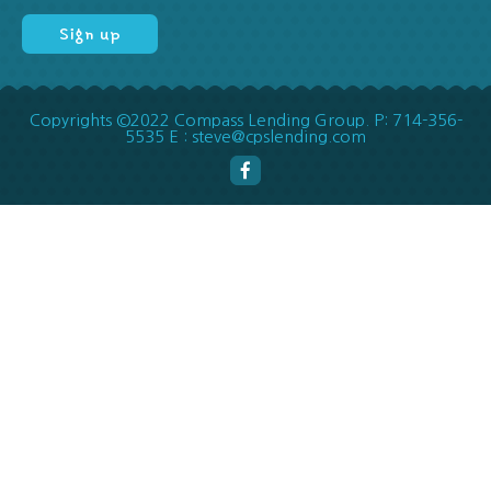
Copyrights ©2022 Compass Lending Group. P: 714-356-
5535 E : steve@cpslending.com