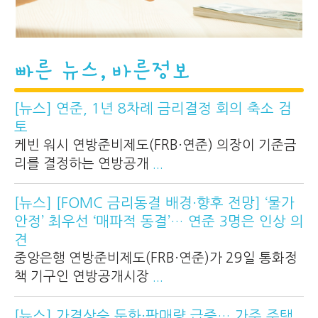
빠른 뉴스, 바른정보
[뉴스] 연준, 1년 8차례 금리결정 회의 축소 검
토
케빈 워시 연방준비제도(FRB·연준) 의장이 기준금
리를 결정하는 연방공개
...
[뉴스] [FOMC 금리동결 배경·향후 전망] ‘물가
안정’ 최우선 ‘매파적 동결’… 연준 3명은 인상 의
견
중앙은행 연방준비제도(FRB·연준)가 29일 통화정
책 기구인 연방공개시장
...
[뉴스] 가격상승 둔화·판매량 급증… 가주 주택