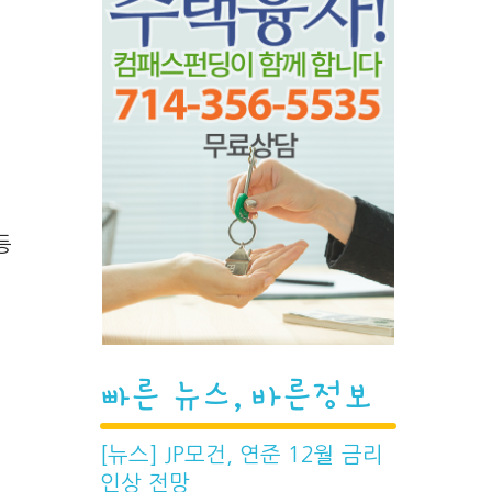
등
빠른 뉴스, 바른정보
[뉴스] JP모건, 연준 12월 금리
인상 전망