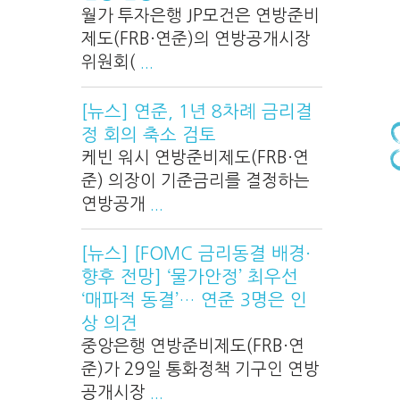
월가 투자은행 JP모건은 연방준비
제도(FRB·연준)의 연방공개시장
위원회(
...
[뉴스] 연준, 1년 8차례 금리결
정 회의 축소 검토
케빈 워시 연방준비제도(FRB·연
준) 의장이 기준금리를 결정하는
연방공개
...
[뉴스] [FOMC 금리동결 배경·
향후 전망] ‘물가안정’ 최우선
‘매파적 동결’… 연준 3명은 인
상 의견
중앙은행 연방준비제도(FRB·연
준)가 29일 통화정책 기구인 연방
공개시장
...