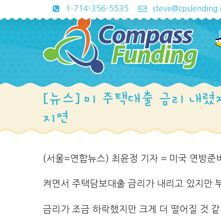
1-714-356-5535
steve@cpslending
[뉴스] 미 주택대출 금리 내
지연
(서울=연합뉴스) 최윤정 기자 = 미국 연방준
켜면서 주택담보대출 금리가 내리고 있지만 부
금리가 조금 하락했지만 크게 더 떨어질 것 같