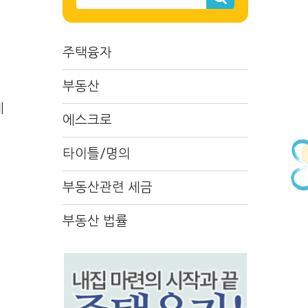
주택융자
부동산
체
에스크로
타이틀/명의
부동산관련 세금
부동산 법률