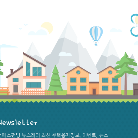
Newsletter
[뉴스] 가격상승 둔화·판매량 급증… 가주 주택시장
컴패스펀딩 뉴스레터 최신 주택융자정보, 이벤트, 뉴스