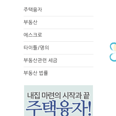
주택융자
부동산
에스크로
타이틀/명의
부동산관련 세금
부동산 법률