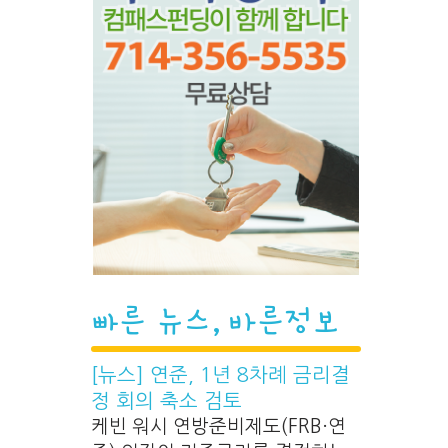
빠른 뉴스, 바른정보
[뉴스] 연준, 1년 8차례 금리결
정 회의 축소 검토
케빈 워시 연방준비제도(FRB·연