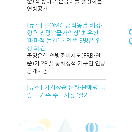
준) 의장이 기준금리를 결정하는
연방공개
...
[뉴스] [FOMC 금리동결 배경·
향후 전망] ‘물가안정’ 최우선
‘매파적 동결’… 연준 3명은 인
상 의견
중앙은행 연방준비제도(FRB·연
준)가 29일 통화정책 기구인 연방
공개시장
...
[뉴스] 가격상승 둔화·판매량 급
증… 가주 주택시장 ‘활기’