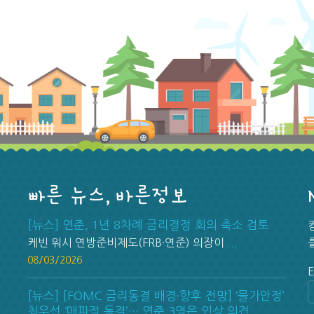
빠른 뉴스, 바른정보
[뉴스] 연준, 1년 8차례 금리결정 회의 축소 검토
케빈 워시 연방준비제도(FRB·연준) 의장이
...
08/03/2026
0
E
[뉴스] [FOMC 금리동결 배경·향후 전망] ‘물가안정’
최우선 ‘매파적 동결’… 연준 3명은 인상 의견