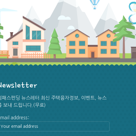
Newsletter
[뉴스] 물가지표 둔화… 연준 금리인상 확률 급감
컴패스펀딩 뉴스레터 최신 주택융자정보, 이벤트, 뉴스
지난 6월 소비자물가지수(CPI)에 이어 생산
를 보내 드립니다.(무료)
...
7/23/2026
mail address:
[뉴스] 이달 연준 금리인상 확률 50%로 껑충 뛰어
국제 유가가 다시 급등하고 중앙은행 연방준비제
...