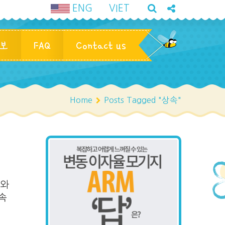
ENG
VIET
정보
FAQ
Contact us
Home
Posts Tagged "상속"
부와
상속