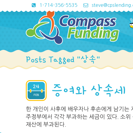
1-714-356-5535
steve@cpslending
Posts Tagged "상속"
24
증여와 상속세
2019
FEB
한 개인이 사후에 배우자나 후손에게 남기는 재
주정부에서 각각 부과하는 세금이 있다. 소위 상속세
재산에 부과된다.